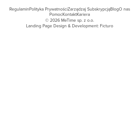
Regulamin
Polityka Prywatności
Zarządzaj Subskrypcją
Blog
O nas
Pomoc
Kontakt
Kariera
©
2026
MeTime sp. z o.o.
Landing Page Design & Development: Ficturo
Stworzone z miłości do kobiecości