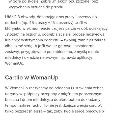
w górę po skosie. Żebra „miękko” opuszczone, bez
wypychania brzucha do przodu.
Ułóż 2-3 obwody, dobierając czas pracy i przerwy do
oddechu (np. 45 s pracy + 15 s przerwy). Jeśli w
którymkolwiek momencie czujesz parcie w dół, uciekający
„stożek” na brzuchu, pogłębiającą się lordozę lędźwiową
lub chęć wstrzymania oddechu – zwolnij, zmniejsz zakres
albo skróć serię. A jeśli wolisz gotowe i bezpieczne
zestawy, przygotowane po kobiecemu, z myślą o dnie
miednicy i układzie nerwowym, sprawdź aplikację
WomanUp.
Cardio w WomanUp
W WomanUp zaczynamy od oddechu i ustawienia żeber,
uczymy współpracy przepony z mięśniem poprzecznym
brzucha i dnem miednicy, a dopiero potem dokładamy
tempo i zakres ruchu. To nie jest „lżejsza wersja cardio”,
tylko bezpieczniejsza – tak, żeby Twoje serce pracowało