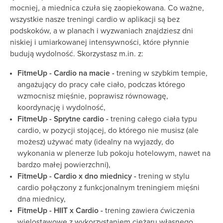
mocniej, a miednica czuła się zaopiekowana. Co ważne,
wszystkie nasze treningi cardio w aplikacji są bez
podskoków, a w planach i wyzwaniach znajdziesz dni
niskiej i umiarkowanej intensywności, które płynnie
budują wydolność. Skorzystasz m.in. z:
FitmeUp - Cardio na macie -
trening w szybkim tempie,
angażujący do pracy całe ciało, podczas którego
wzmocnisz mięśnie, poprawisz równowagę,
koordynację i wydolność,
FitmeUp - Sprytne cardio -
trening całego ciała typu
cardio, w pozycji stojącej, do którego nie musisz (ale
możesz) używać maty (idealny na wyjazdy, do
wykonania w plenerze lub pokoju hotelowym, nawet na
bardzo małej powierzchni),
FitmeUp - Cardio x dno miednicy -
trening w stylu
cardio połączony z funkcjonalnym treningiem mięśni
dna miednicy,
FitmeUp - HIIT x Cardio -
trening zawiera ćwiczenia
wielostawowe z wykorzystaniem ciężaru własnego