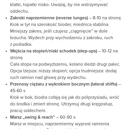
klatki, łopatki nisko. Uważaj, by nie wstrzymywać
oddechu.
Zakroki naprzemienne (reverse lunges)
– 8-10 na stronę
Krok w tył na szerokość bioder, miednica stabilna.
Mniejszy zakres, jeśli czujesz „ciągnięcie” w dole
brzucha. Wydech przy wychodzeniu z zakroku, ruch
z pośladka.
Wejścia na stopień/niski schodek (step-ups)
– 10-12 na
stronę
Cała stopa na podwyższeniu, kolano śledzi drugi palec.
Opcja lżejsza: niższy stopień; opcja trudniejsza: dodaj
ruch ramion nad głowę przy wydechu.
Przenosy ciężaru z wykrokiem bocznym (lateral shifts)
–
45-60 s
Krok w bok, biodra cofają się jak do półprzysiadu, wróć
do środka i zmień stronę. Utrzymuj długi kręgosłup,
pracuj oddechem.
Marsz „swing & reach”
– 60-90 s
Marsz w miejscu, naprzemienny wyprost ramienia