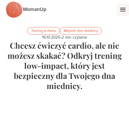
WomanUp
Trening w domu
Mięśnie dna miednicy
16.10.2025
•
2
min czytania
Chcesz ćwiczyć cardio, ale nie
możesz skakać? Odkryj trening
low-impact, który jest
bezpieczny dla Twojego dna
miednicy.