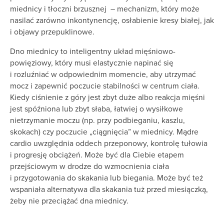
miednicy i tłoczni brzusznej – mechanizm, który może
nasilać zarówno inkontynencję, osłabienie kresy białej, jak
i objawy przepuklinowe.
Dno miednicy to inteligentny układ mięśniowo-
powięziowy, który musi elastycznie napinać się
i rozluźniać w odpowiednim momencie, aby utrzymać
mocz i zapewnić poczucie stabilności w centrum ciała.
Kiedy ciśnienie z góry jest zbyt duże albo reakcja mięśni
jest spóźniona lub zbyt słaba, łatwiej o wysiłkowe
nietrzymanie moczu (np. przy podbieganiu, kaszlu,
skokach) czy poczucie „ciągnięcia” w miednicy. Mądre
cardio uwzględnia oddech przeponowy, kontrolę tułowia
i progresję obciążeń. Może być dla Ciebie etapem
przejściowym w drodze do wzmocnienia ciała
i przygotowania do skakania lub biegania. Może być też
wspaniała alternatywa dla skakania tuż przed miesiączką,
żeby nie przeciążać dna miednicy.