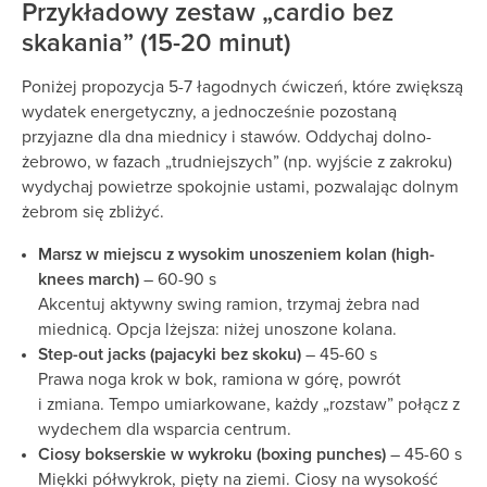
Przykładowy zestaw „cardio bez
skakania” (15-20 minut)
Poniżej propozycja 5-7 łagodnych ćwiczeń, które zwiększą
wydatek energetyczny, a jednocześnie pozostaną
przyjazne dla dna miednicy i stawów. Oddychaj dolno-
żebrowo, w fazach „trudniejszych” (np. wyjście z zakroku)
wydychaj powietrze spokojnie ustami, pozwalając dolnym
żebrom się zbliżyć.
Marsz w miejscu z wysokim unoszeniem kolan (high-
knees march)
– 60-90 s
Akcentuj aktywny swing ramion, trzymaj żebra nad
miednicą. Opcja lżejsza: niżej unoszone kolana.
Step-out jacks (pajacyki bez skoku)
– 45-60 s
Prawa noga krok w bok, ramiona w górę, powrót
i zmiana. Tempo umiarkowane, każdy „rozstaw” połącz z
wydechem dla wsparcia centrum.
Ciosy bokserskie w wykroku (boxing punches)
– 45-60 s
Miękki półwykrok, pięty na ziemi. Ciosy na wysokość