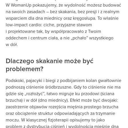
W WomanUp pokazujemy, że wydolność możesz budować
na swoich zasadach – bez skakania, bez presji i z realnym
wsparciem dla dna miednicy oraz kręgosłupa. To właśnie
low-impact cardio: ciche, przyjazne stawom
i projektowane tak, by współpracowało z Twoim
oddechem i centrum ciała, a nie „pchało” wszystkiego
w dół.
Dlaczego skakanie może być
problemem?
Podskoki, pajacyki i biegi z podbijaniem kolan gwałtownie
podnoszą ciśnienie śródbrzuszne. Gdy to ciśnienie nie ma
gdzie się „rozłożyć”, łatwo migruje ku przodowi (ściana
brzucha) i w dół (dno miednicy). Efekt może być dwojaki:
zaostrzenie objawów rozejścia mięśnia prostego brzucha
oraz obciążenie struktur odpowiadających za trzymanie
moczu. W klasycznej fizjoterapii opisujemy to jako
problem z dystrybucją ciśnień i wydolnością mięśnie dna